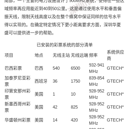
南部，一个主要的电力设施设计了900MHZ系统，使得在一些区
域频率再应用能近到40到50公里。这是通过使用水平和垂直偏
振天线，限制天线高度以及在整个蜂窝中保证同样的信号水平
得以实现的。在确定特定情况下更小距离要求方面，深圳华夏
盛可以提供进一步的帮助。
已安装的彩票系统的部分清单
系统供应
项目
地点
无线主站
无线远端
频率
商
932-941
巴西彩票
巴西
540
6500
GTECH*
MHz
加泰罗尼亚彩
839-854
西班牙
36
1750
GTECH*
票
MHz
印第安那州彩
928-952
美国
1
10
GTECH*
票
MHz
新墨西哥州彩
928-952
美国
42
825
GTECH*
票
MHz
928-952
华盛顿州彩票
美国
14
420
GTECH*
MHz