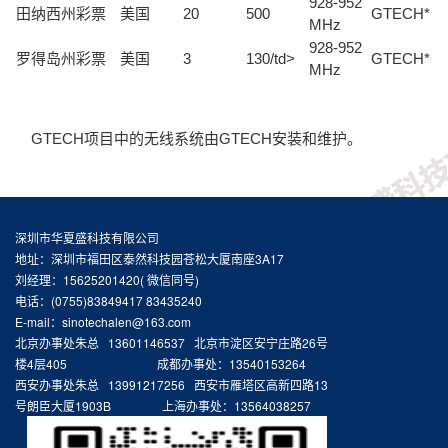
928-952
田纳西州彩票
美国
20
500
GTECH*
MHz
928-952
罗得岛州彩票
美国
3
130/td>
GTECH*
MHz
GTECH项目中的无线系统由GTECH安装和维护。
深圳市华夏盛科技有限公司
地址：深圳市福田区泰然科技园苍松大厦南座3A17
刘经理：15625201420( 微信同号)
电话：(0755)83849417 83435240
E-mail：sinotechalen@163.com
北京办事处朱总 13601146537 北京市淀区安宁庄路26号
楼4层405 成都办事处：13540153264
西安办事处朱总 13991217256 西安市雁塔区高新四路13
号朗臣大厦1903B 上海办事处：13564038257