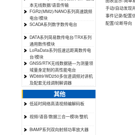
图表显示-简单
本无线数据/语音传输
手动/自动发现
FGR2(MM2)/NANO系列高速跳频
事件记录/配置
电台/模块
配置/论断导向
SCADA系列数字数传电台
DATA系列简易数传电台/TRX系列
通用数传模块
LoRaData系列低速远距离数传电
台/模块
GNSS/RTK无线数据链—为测量领
域量身定制的高性能电台
WD889/WD250多信道调频对讲机
及配套无线调制解调器
其他
低延时网络高清视频编解码板
视频/语音/数据三合一模块/整机
BiAMP系列双向射频功率放大器