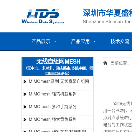
深圳市华夏盛
Shenzhen Sinosun Tech
产品展示
产品应用
技术交流
无线自组网MESH
当前位置：
（无中心、多对多、动态路由/多跳中继、网
口&串口&语音）
MIMOmesh系列 无线宽带自组网
MIMOmesh 轻巧机载系列
InSite无
MIMOmesh 多种手持系列
用一台PC机，
点对点系统进行
MIMOmesh 强大背负系列
电台的工作状态
该软件远程进行
MIMOmesh 标准车载/机架系列