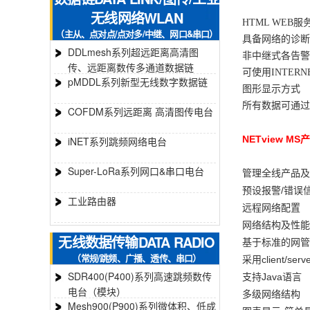
无线网络WLAN
HTML WEB服
（主从、点对点/点对多/中继、网口&串口）
具备网络的诊断
DDLmesh系列超远距离高清图
非中继式各告警
传、远距离数传多通道数据链
可使用INTER
pMDDL系列新型无线数字数据链
图形显示方式
所有数据可通过
COFDM系列远距离 高清图传电台
NETview MS
产
iNET系列跳频网络电台
Super-LoRa系列网口&串口电台
管理全线产品及
预设报警/错误
工业路由器
远程网络配置
网络结构及性能
无线数据传输DATA RADIO
基于标准的网管
（常规/跳频、广播、透传、串口）
采用client/
SDR400(P400)系列高速跳频数传
支持Java语言
电台（模块）
多级网络结构
Mesh900(P900)系列微体积、低成