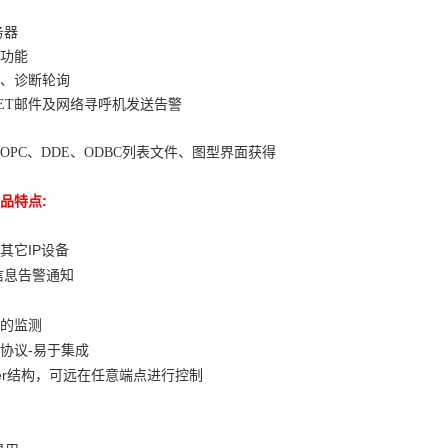
务器
功能
、诊断轮询
NET邮件及网络寻呼机发送告警
OPC、DDE、ODBC列表文件、图型界面获得
品特点:
其它IP设备
信息告警通知
的监测
协议-易于集成
server结构，可远在任意端点进行控制