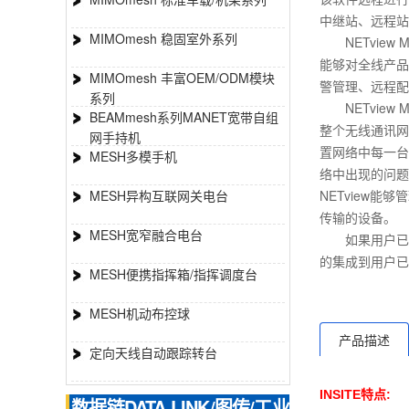
中继站、远程站
MIMOmesh 稳固室外系列
NETview
能够对全线产品
MIMOmesh 丰富OEM/ODM模块
警管理、远程配
系列
NETview
BEAMmesh系列MANET宽带自组
整个无线通讯网
网手持机
置网络中每一台
MESH多模手机
络中出现的问题
MESH异构互联网关电台
NETview
传输的设备。
MESH宽窄融合电台
如果用户已经使
的集成到用户已
MESH便携指挥箱/指挥调度台
MESH机动布控球
产品描述
定向天线自动跟踪转台
INSITE
特点:
数据链DATA LINK/图传/工业